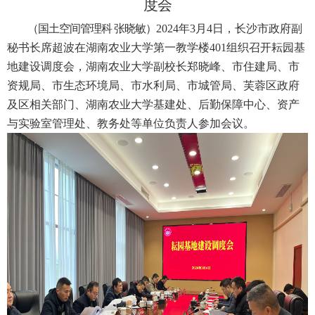
度会
（
国土空间管理科
张晓敏）
2024年3月4日，长沙市政府副
秘书长席超波在湖南农业大学第一教学楼401
组织
召开耘园基
地建设调度会，湖南农业大学副校长郑晓峰、市住建局、市
资规局、市
生态环境
局、市水利局、市城管局、芙蓉区政府
及区相关部门
、
湖南农业大学
基建处
、
后勤保障中心
、
资产
与实验室管理处、教务处
等单位负责
人
参加会议。