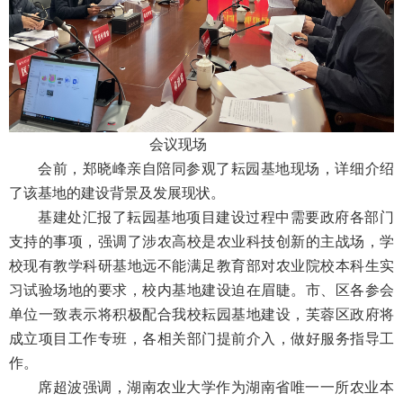
会议现场
会前，
郑晓峰
亲自
陪同参观了耘园基地
现场
，
详细介绍
了该
基地
的
建设背景
及
发展现状。
基建处汇报
了耘园基地
项目
建设
过程中需要政府各部门
支持的事项，强调了
涉农高校是农业科技创新的主战场，学
校现有教学科研基地
远不能满足
教育部对农业院校本科生实
习试验场地的要求，
校内
基地建设
迫在眉睫
。
市、区
各参会
单位一致表示
将积极配合我校
耘园基地建设，芙蓉区政府
将
成立项目工作专班，各相关部门提前介入，做好服务指导工
作。
席超波
强调
，湖南农业大学作为湖南省唯一一所农业本