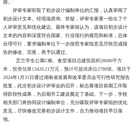
措
。
评审专家听取了初步设计编制单位的汇报，认真审阅了
初步设计文本。经现场质询、答疑，评审专家逐一给出了个
人评审意见和优化建议。最终专家组认为，
该
项目初步设计
文本的内容和深度符合国家、行业现行的规范和标准，总体
合理可行
，
要求
编制单位
下一步
按照专家组意见尽快完成报
告的修改、完善，再
予以通过
。
芷兰学生公寓
C栋、食堂项目
总建筑面积
28680平方
米，投资估算13420.21万元，预计可提供床位2780张。项目于
2
024年1月31日通过湖南省发展和改革委员会可行性研究报告
批复，此次初步设计评审会的召开，标志着项目前期工作
取
得阶段性成果，
为
后期
开工建设奠定了基础。下一步，学校
相关部门将协同设计编制单位，充分吸取评审专家组的
优化
意见，尽快修改完善初步设计文件，合力推动项目早日落
地。