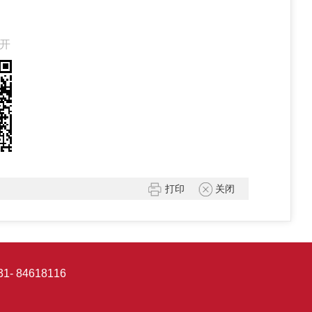
开
打印
关闭
- 84618116